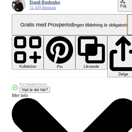
Danil Rudenko
Följ
31 439 Resurser
Gratis med Provperiod
Ingen tilldelning är obligatorisk
Kollektion
Liknande
Pin
Delge
Pro Standard-licens
Vad är det här?
Mer info