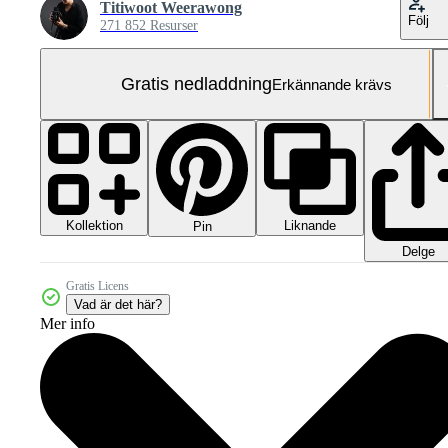
Titiwoot Weerawong
Följ
271 852 Resurser
Gratis nedladdning
Erkännande krävs
Kollektion
Liknande
Pin
Delge
Gratis Licens
Vad är det här?
Mer info