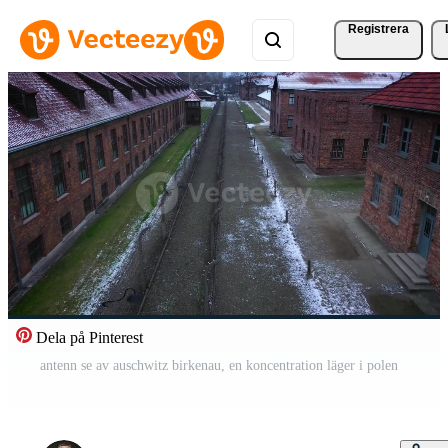
Registrera
Dela på Pinterest
antenn se av auschwitz birkenau, en koncentration läger i polen