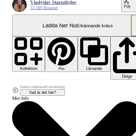
Vladyslav Starozhylov
Följ
33 589 Resurser
Ladda Ner Nu
Erkännande krävs
Kollektion
Liknande
Pin
Delge
Endast redaktionell användning
Vad är det här?
Mer info