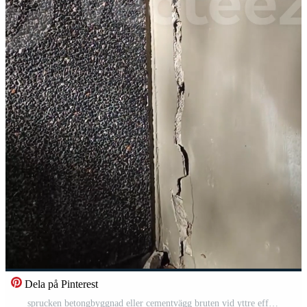
Dela på Pinterest
sprucken betongbyggnad eller cementvägg bruten vid yttre effekt med jordbävning Gratis Video