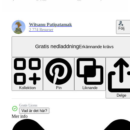
Witsanu Patipatamak
Följ
2 774 Resurser
Gratis nedladdning
Erkännande krävs
Kollektion
Liknande
Pin
Delge
Gratis Licens
Vad är det här?
Mer info