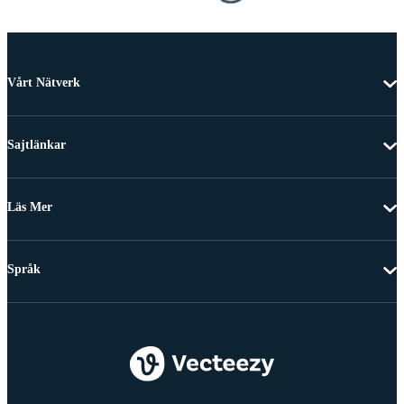
Vårt Nätverk
Sajtlänkar
Läs Mer
Språk