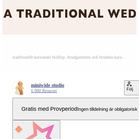
traditionellt koreanskt bröllop. brudgummen och brudens karaktärer i traditionella koreanska bröllopskläder. traditionella bröllopsartiklar. Pro Vektor
miniwide studio
Följ
6 080 Resurser
Gratis med Provperiod
Ingen tilldelning är obligatorisk