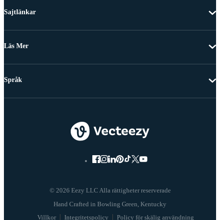
Sajtlänkar
Läs Mer
Språk
© 2026 Eezy LLC Alla rättigheter reserverade
Villkor
Integritetspolicy
Policy för skälig användning