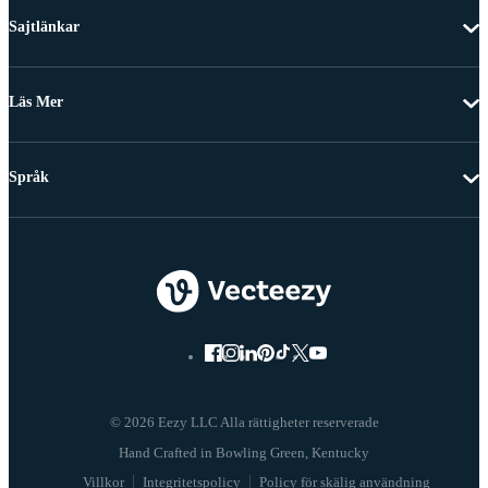
Sajtlänkar
Läs Mer
Språk
© 2026 Eezy LLC Alla rättigheter reserverade
Villkor
Integritetspolicy
Policy för skälig användning