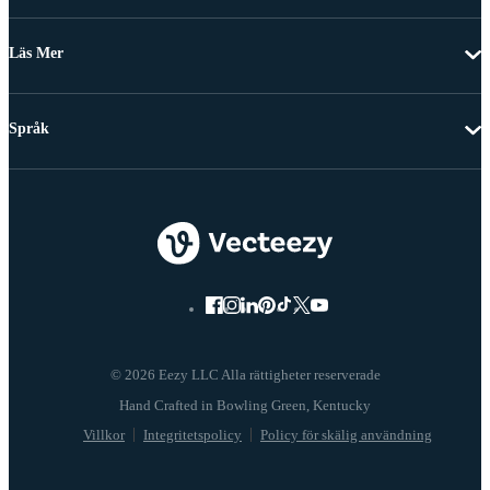
Läs Mer
Språk
© 2026 Eezy LLC Alla rättigheter reserverade
Villkor
Integritetspolicy
Policy för skälig användning