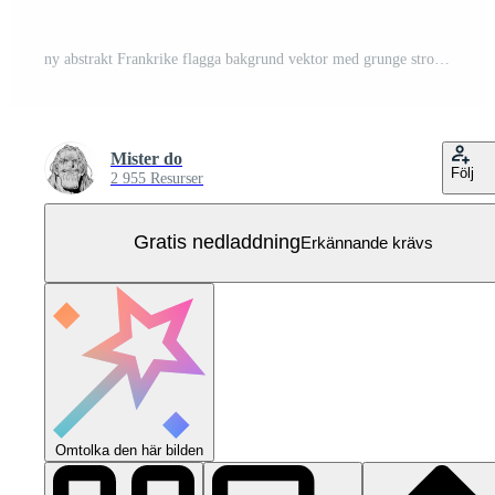
ny abstrakt Frankrike flagga bakgrund vektor med grunge stroke stil. Frankrike självständighetsdagen vektorillustration. Gratis Vektor
Mister do
Följ
2 955 Resurser
Gratis nedladdning
Erkännande krävs
Omtolka den här bilden