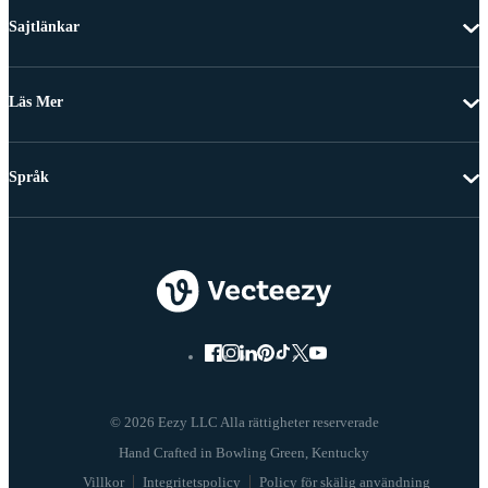
Sajtlänkar
Läs Mer
Språk
© 2026 Eezy LLC Alla rättigheter reserverade
Villkor
Integritetspolicy
Policy för skälig användning