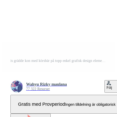
is grädde kon med körsbär på topp enkel grafisk design element Pro Vektor
Wahyu Rizky maulana
Följ
77 322 Resurser
Gratis med Provperiod
Ingen tilldelning är obligatorisk