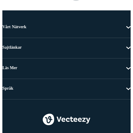
Vårt Nätverk
Sajtlänkar
Läs Mer
Språk