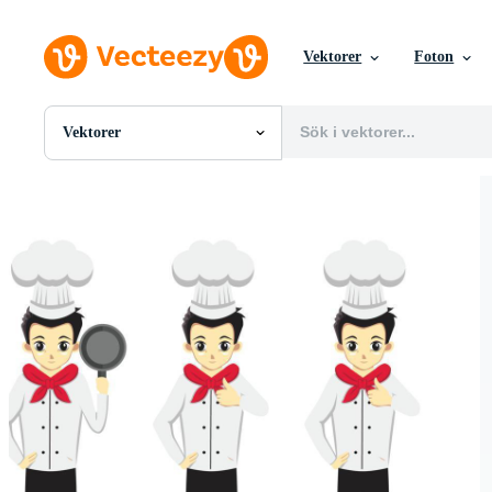
Vektorer
Foton
Vektorer
Alla Bilder
Foton
PNGs
PSDs
SVGs
Mallar
Vektorer
Videor
Rörlig grafik
Redaktionella Bilder
Redaktionella Evenemang