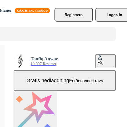
Planer
Registrera
Logga in
Taufiq Anwar
Följ
10 907 Resurser
Gratis nedladdning
Erkännande krävs