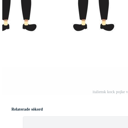
italiensk kock pojke v
Relaterade sökord