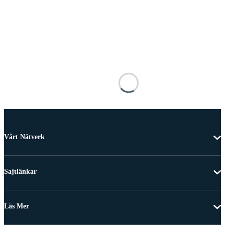
Vårt Nätverk
Sajtlänkar
Läs Mer