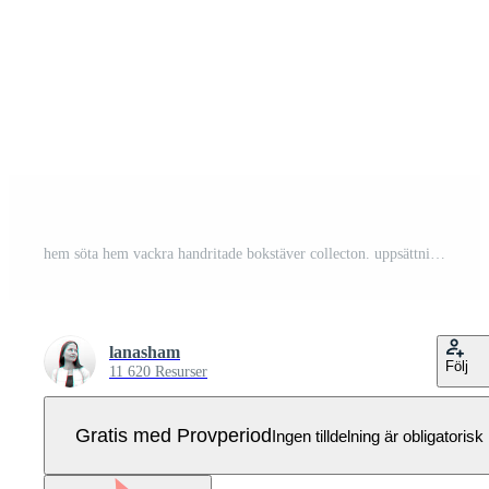
hem söta hem vackra handritade bokstäver collecton. uppsättning hus logotyp och etikett designelement. vektor linjär typografi. Pro Vektor
lanasham
Följ
11 620 Resurser
Gratis med Provperiod
Ingen tilldelning är obligatorisk