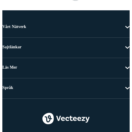
Vårt Nätverk
Sajtlänkar
Läs Mer
Språk