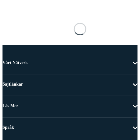
Vårt Nätverk
Sajtlänkar
Läs Mer
Språk