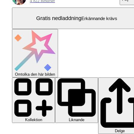
4 822 Resurser
Gratis nedladdning
Erkännande krävs
Omtolka den här bilden
Kollektion
Liknande
Delge