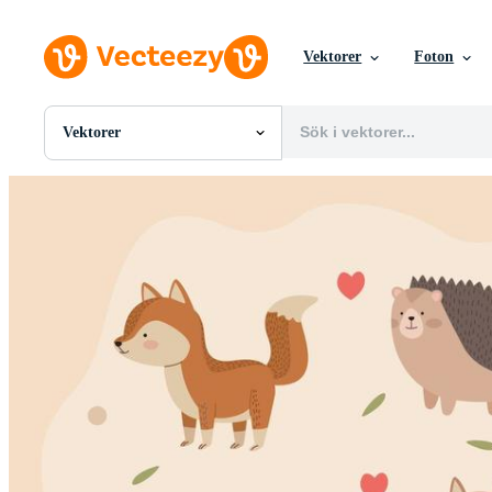
Vektorer
Foton
Vektorer
Alla Bilder
Foton
PNGs
PSDs
SVGs
Mallar
Vektorer
Videor
Rörlig grafik
Redaktionella Bilder
Redaktionella Evenemang