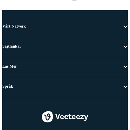
Vårt Nätverk
Sajtlänkar
Läs Mer
Språk