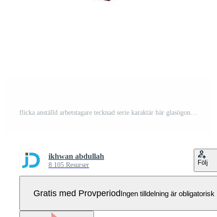
flicka anställd arbetstagare tecknad serie karaktär bär glasögon skriver på tangentbord arbetssätt med dator Pro Vektor
ikhwan abdullah
Följ
8 105 Resurser
Gratis med Provperiod
Ingen tilldelning är obligatorisk