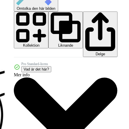
Omtolka den här bilden
Kollektion
Liknande
Delge
Pro Standard-licens
Vad är det här?
Mer info