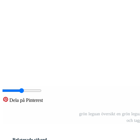
Dela på Pinterest
grön leguan översikt en grön legu
och tag
Relaterade sökord