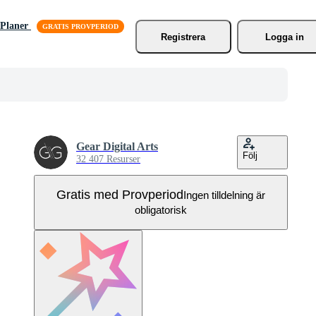
Planer
Registrera
Logga in
Gear Digital Arts
Följ
32 407 Resurser
Gratis med Provperiod
Ingen tilldelning är
obligatorisk