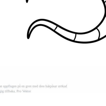
an uppflugen på en gren med dess hakpåsar utökad
gig tillbaka, Pro Vektor