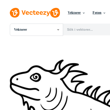
Vektorer
Foton
Vektorer
Alla Bilder
Foton
PNGs
PSDs
SVGs
Mallar
Vektorer
Videor
Rörlig grafik
Redaktionella Bilder
Redaktionella Evenemang