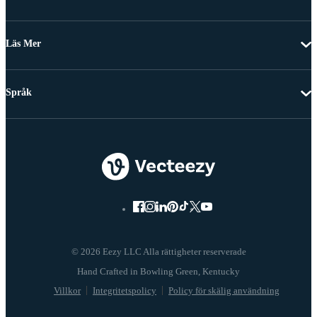
Läs Mer
Språk
© 2026 Eezy LLC Alla rättigheter reserverade
Villkor
Integritetspolicy
Policy för skälig användning