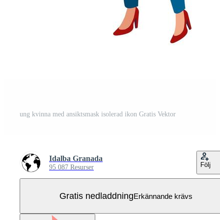
ung kvinna med ansiktsmask isolerad ikon Gratis Vektor
Idalba Granada
Följ
95 087 Resurser
Gratis nedladdning
Erkännande krävs