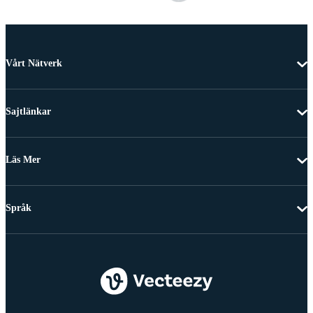
Vårt Nätverk
Sajtlänkar
Läs Mer
Språk