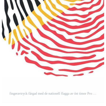
fingeravtryck färgad med de nationell flagga av öst timor Pro Vektor