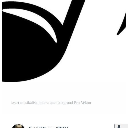
svart musikalisk notera utan bakgrund Pro Vektor