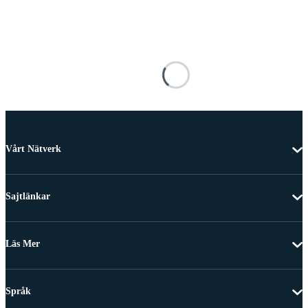
Vårt Nätverk
Sajtlänkar
Läs Mer
Språk