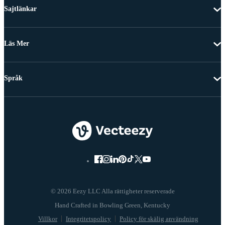
Sajtlänkar
Läs Mer
Språk
© 2026 Eezy LLC Alla rättigheter reserverade
Villkor
Integritetspolicy
Policy för skälig användning