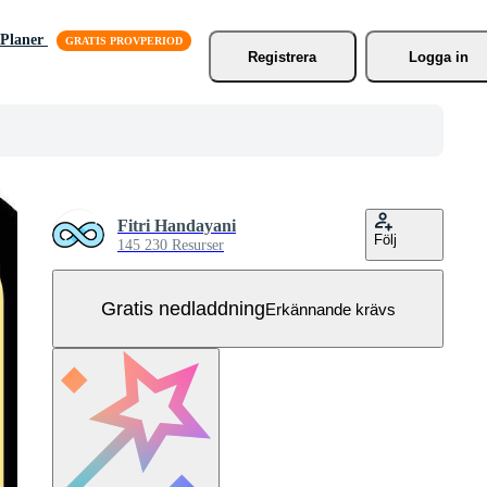
Planer
Registrera
Logga in
Fitri Handayani
Följ
145 230 Resurser
Gratis nedladdning
Erkännande krävs