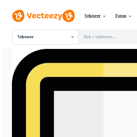
Vektorer
Foton
Vektorer
Alla Bilder
Foton
PNGs
PSDs
SVGs
Mallar
Vektorer
Videor
Rörlig grafik
Redaktionella Bilder
Redaktionella Evenemang