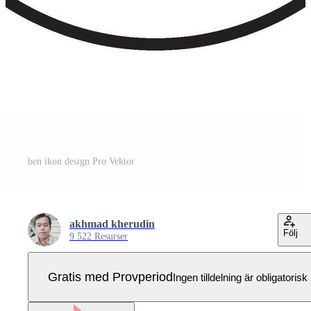
ben ikon design Pro Vektor
akhmad kherudin
Följ
9 522 Resurser
Gratis med Provperiod
Ingen tilldelning är obligatorisk