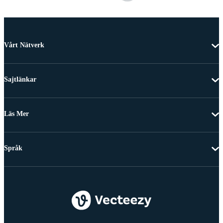
Vårt Nätverk
Sajtlänkar
Läs Mer
Språk