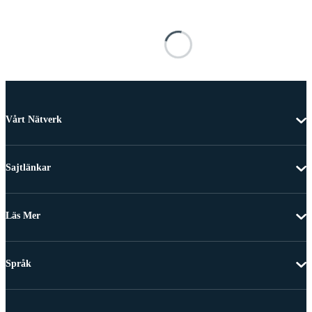
Vårt Nätverk
Sajtlänkar
Läs Mer
Språk