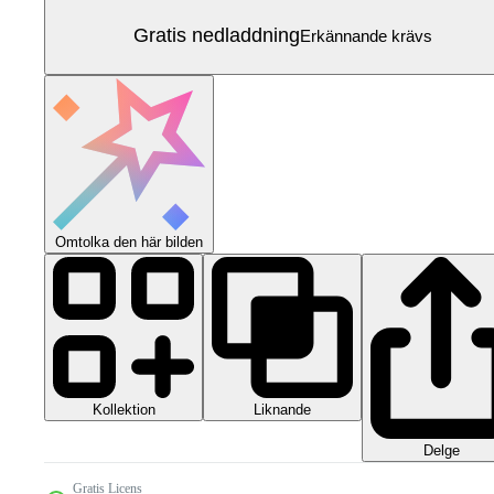
Gratis nedladdning
Erkännande krävs
Omtolka den här bilden
Kollektion
Liknande
Delge
Gratis Licens