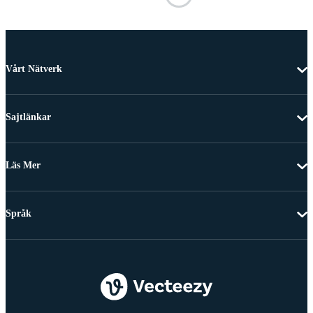
Vårt Nätverk
Sajtlänkar
Läs Mer
Språk