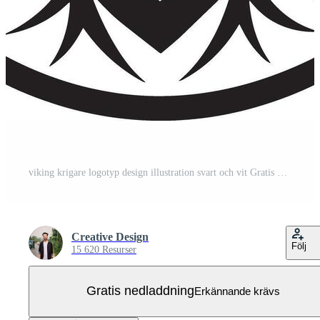
viking krigare logotyp design illustration svart och vit Gratis Vektor
Creative Design
Följ
15 620 Resurser
Gratis nedladdning
Erkännande krävs