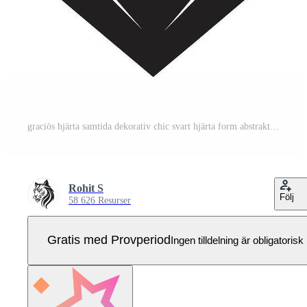
graciös hjärta samtida dekorativ chic svart hjärta form abstrakt element Pro Vektor
Rohit S
Följ
58 626 Resurser
Gratis med Provperiod
Ingen tilldelning är obligatorisk