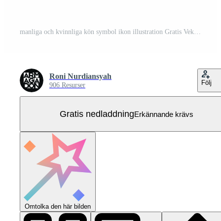
manliga och kvinnliga kön symbol ikon illustration Gratis Vektor
Roni Nurdiansyah
Följ
906 Resurser
Gratis nedladdning
Erkännande krävs
Omtolka den här bilden