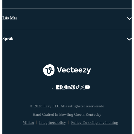
Läs Mer
Språk
© 2026 Eezy LLC Alla rättigheter reserverade
Villkor
Integritetspolicy
Policy för skälig användning