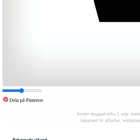
Dela på Pinterest
kreativ skuggad siffra 2, pop- kons
bakgrund för affischer, webbplats
Relaterade sökord