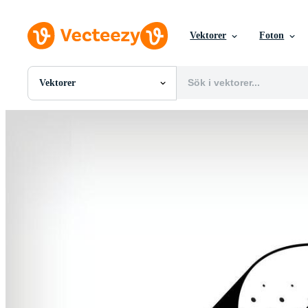
Vektorer
Foton
Vektorer
Alla Bilder
Foton
PNGs
PSDs
SVGs
Mallar
Vektorer
Videor
Rörlig grafik
Redaktionella Bilder
Redaktionella Evenemang