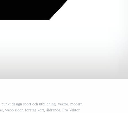
t punkt design sport och utbildning. vektor. modern
er, webb sidor, företag kort, åldrande. Pro Vektor