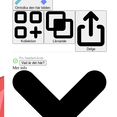
Omtolka den här bilden
Kollektion
Liknande
Delge
Pro Standard-licens
Vad är det här?
Mer info