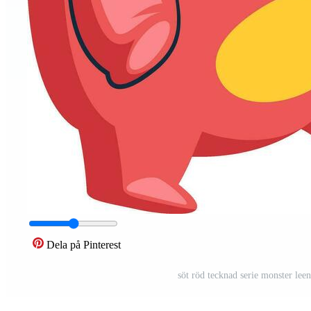
Dela på Pinterest
söt röd tecknad serie monster leen