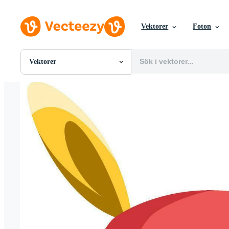
Vektorer
Foton
Vektorer
Alla Bilder
Foton
PNGs
PSDs
SVGs
Mallar
Vektorer
Videor
Rörlig grafik
Redaktionella Bilder
Redaktionella Evenemang