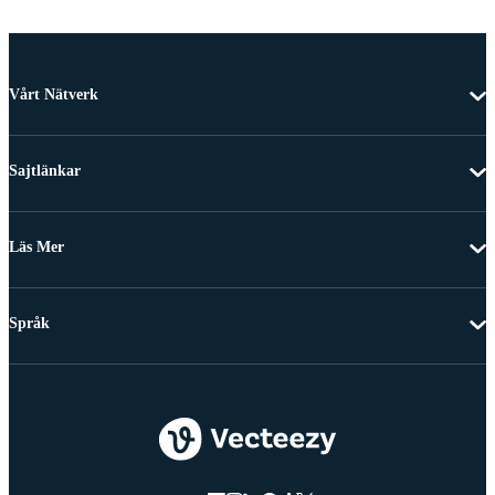
Vårt Nätverk
Sajtlänkar
Läs Mer
Språk