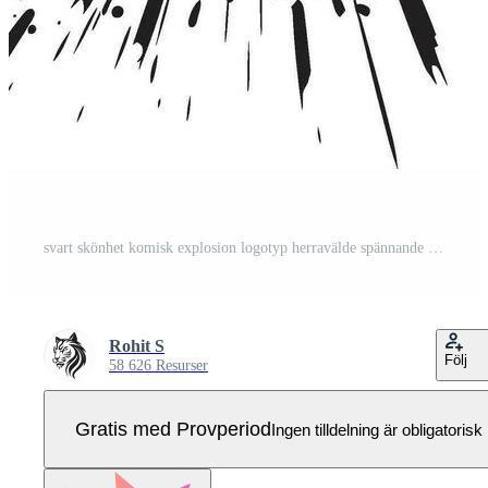
svart skönhet komisk explosion logotyp herravälde spännande explosion svart vektor ikon Pro Vektor
Rohit S
Följ
58 626 Resurser
Gratis med Provperiod
Ingen tilldelning är obligatorisk