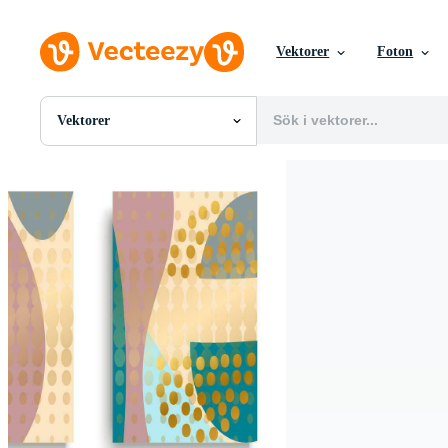
Vektorer
Foton
Vektorer
Alla Bilder
Foton
PNGs
PSDs
SVGs
Mallar
Vektorer
Videor
Rörlig grafik
Redaktionella Bilder
Redaktionella Evenemang