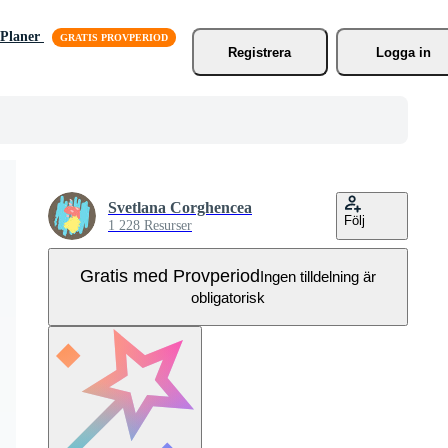
Planer
Registrera
Logga in
Svetlana Corghencea
Följ
1 228 Resurser
Gratis med Provperiod
Ingen tilldelning är
obligatorisk