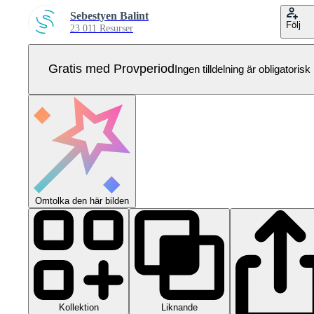
Sebestyen Balint
Följ
23 011 Resurser
Gratis med Provperiod
Ingen tilldelning är obligatorisk
Omtolka den här bilden
Kollektion
Liknande