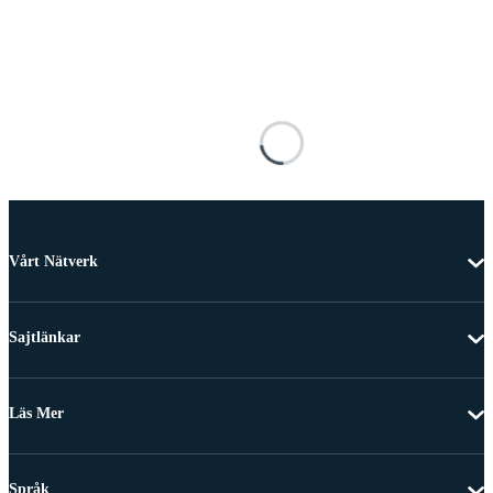
Vårt Nätverk
Sajtlänkar
Läs Mer
Språk