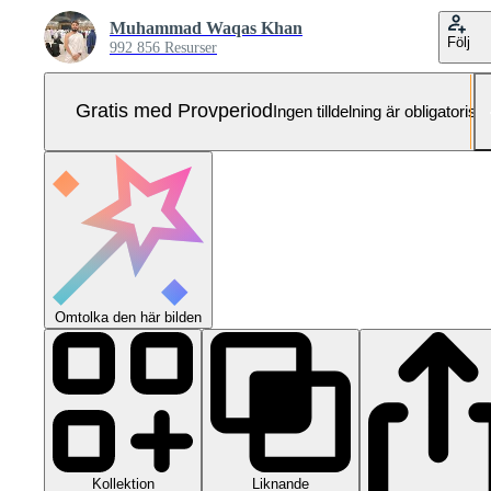
Muhammad Waqas Khan
Följ
992 856 Resurser
Gratis med Provperiod
Ingen tilldelning är obligatorisk
Omtolka den här bilden
Kollektion
Liknande