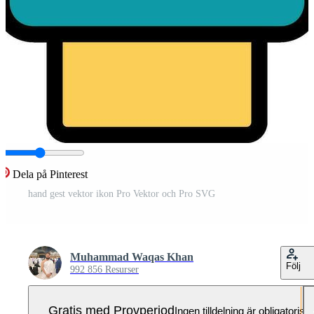
Dela på Pinterest
hand gest vektor ikon Pro Vektor och Pro SVG
Muhammad Waqas Khan
Följ
992 856 Resurser
Gratis med Provperiod
Ingen tilldelning är obligatorisk