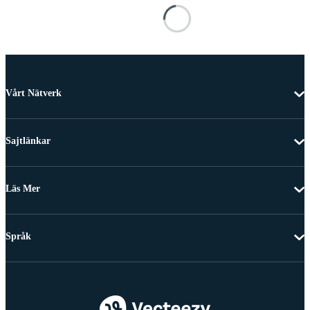
Vårt Nätverk
Sajtlänkar
Läs Mer
Språk