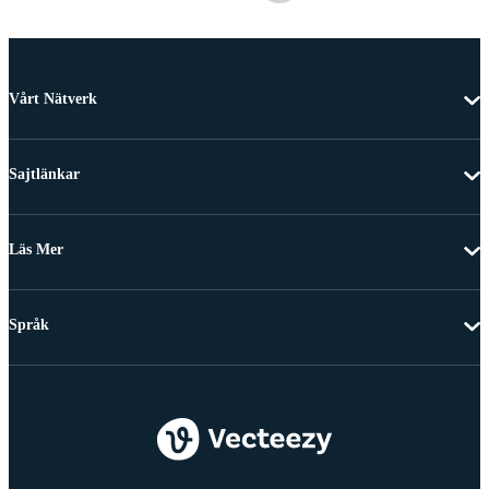
Vårt Nätverk
Sajtlänkar
Läs Mer
Språk