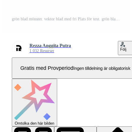
grön blad mönster. vektor blad med fri Plats för text. grön blad mönster konceptuell vektor illustration. miljö, och natur begrepp mandala design. Pro Vektor
Rezza Anggita Putra
Följ
1 032 Resurser
Gratis med Provperiod
Ingen tilldelning är obligatorisk
Omtolka den här bilden