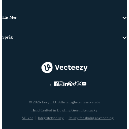
Läs Mer
Språk
© 2026 Eezy LLC Alla rättigheter reserverade
Villkor
Integritetspolicy
Policy för skälig användning