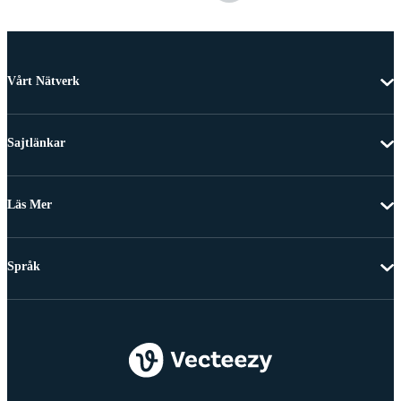
Vårt Nätverk
Sajtlänkar
Läs Mer
Språk