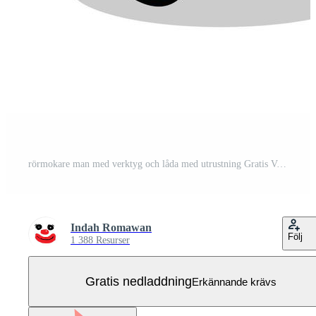
rörmokare man med verktyg och låda med utrustning Gratis Vektor
Indah Romawan
Följ
1 388 Resurser
Gratis nedladdning
Erkännande krävs