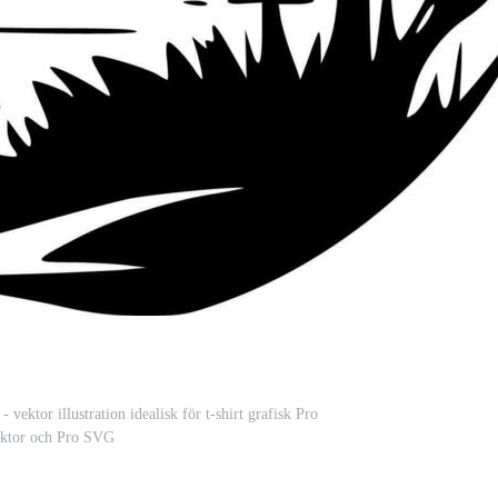
- vektor illustration idealisk för t-shirt grafisk Pro
ktor och Pro SVG