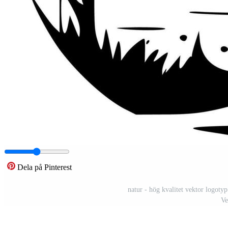
Dela på Pinterest
natur - hög kvalitet vektor logotyp 
Ve