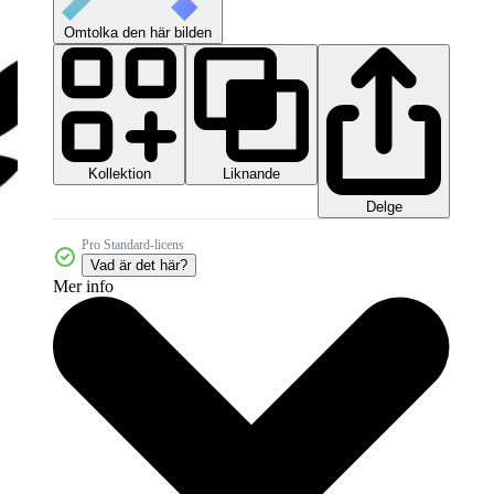
Omtolka den här bilden
Kollektion
Liknande
Delge
Pro Standard-licens
Vad är det här?
Mer info