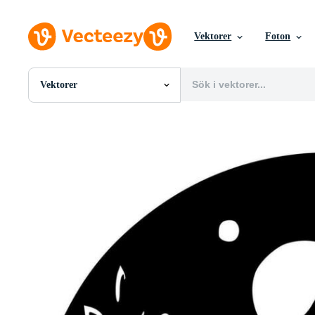
Vektorer
Foton
Vektorer
Alla Bilder
Foton
PNGs
PSDs
SVGs
Mallar
Vektorer
Videor
Rörlig grafik
Redaktionella Bilder
Redaktionella Evenemang