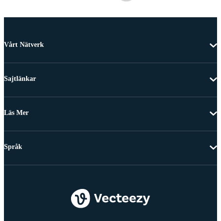
Vårt Nätverk
Sajtlänkar
Läs Mer
Språk