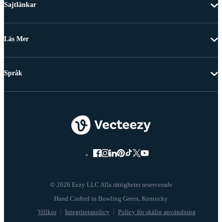
Sajtlänkar
Läs Mer
Språk
© 2026 Eezy LLC Alla rättigheter reserverade
Villkor
Integritetspolicy
Policy för skälig användning