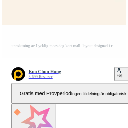
uppsättning av Lycklig mors dag kort mall. layout designad i retro minimal stil. bakgrund också lämplig för födelsedag eller kvinnors dag. Pro Vektor
Kuo Chun Hung
Följ
3 699 Resurser
Gratis med Provperiod
Ingen tilldelning är obligatorisk