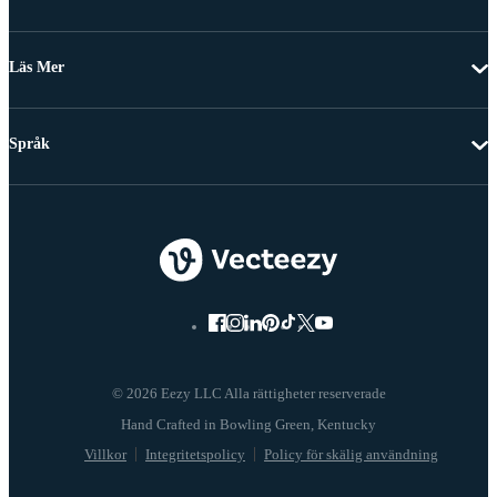
Läs Mer
Språk
© 2026 Eezy LLC Alla rättigheter reserverade
Villkor
Integritetspolicy
Policy för skälig användning