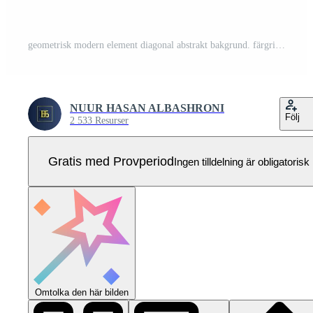
geometrisk modern element diagonal abstrakt bakgrund. färgrik mall baner Pro Vektor
NUUR HASAN ALBASHRONI
Följ
2 533 Resurser
Gratis med Provperiod
Ingen tilldelning är obligatorisk
Omtolka den här bilden