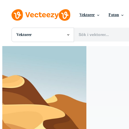
Vektorer
Foton
Vektorer
Alla Bilder
Foton
PNGs
PSDs
SVGs
Mallar
Vektorer
Videor
Rörlig grafik
Redaktionella Bilder
Redaktionella Evenemang