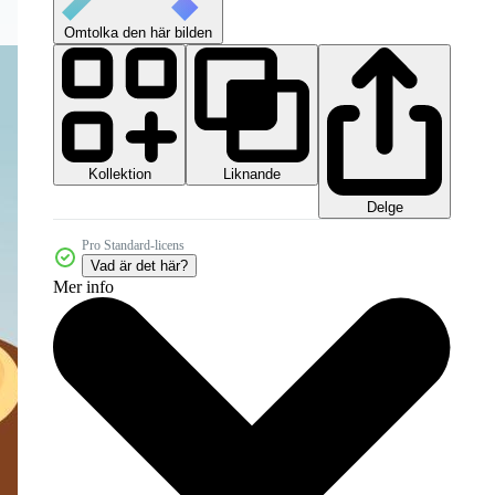
Omtolka den här bilden
Kollektion
Liknande
Delge
Pro Standard-licens
Vad är det här?
Mer info