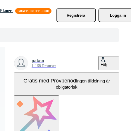
Planer
Registrera
Logga in
pakon
Följ
1 168 Resurser
Gratis med Provperiod
Ingen tilldelning är
obligatorisk