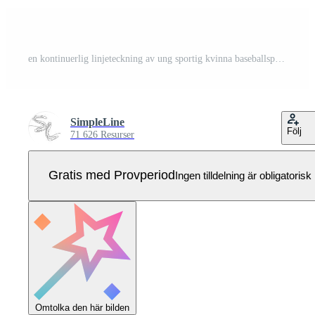
en kontinuerlig linjeteckning av ung sportig kvinna baseballspelare praxis att slå bollen på fältet. tävlingsidrottskoncept. dynamisk enda rad rita design vektor illustration för marknadsföring affisch Pro Vektor
SimpleLine
Följ
71 626 Resurser
Gratis med Provperiod
Ingen tilldelning är obligatorisk
Omtolka den här bilden