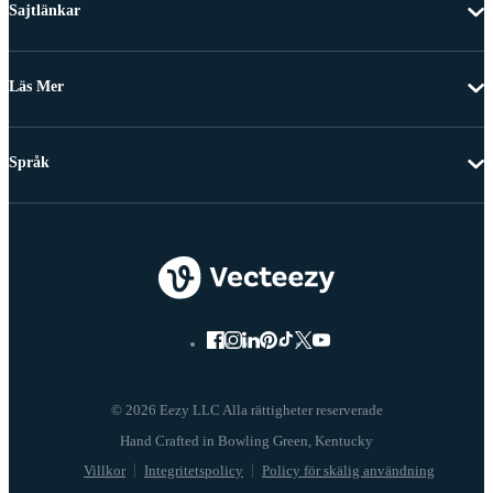
Sajtlänkar
Läs Mer
Språk
© 2026 Eezy LLC Alla rättigheter reserverade
Villkor
Integritetspolicy
Policy för skälig användning