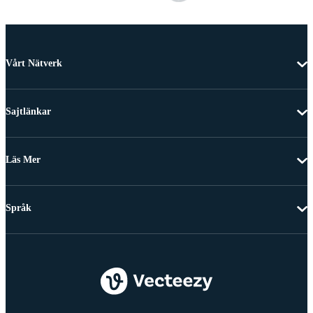
Vårt Nätverk
Sajtlänkar
Läs Mer
Språk