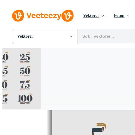
Vektorer
Foton
Vektorer
Alla Bilder
Foton
PNGs
PSDs
SVGs
Mallar
Vektorer
Videor
Rörlig grafik
Redaktionella Bilder
Redaktionella Evenemang