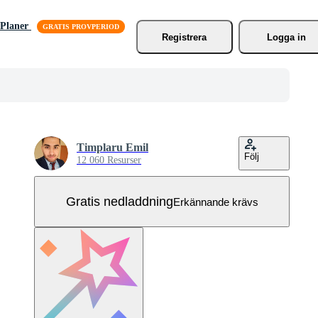
Planer
Registrera
Logga in
Timplaru Emil
Följ
12 060 Resurser
Gratis nedladdning
Erkännande krävs