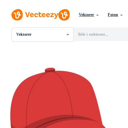
Vektorer
Foton
Vektorer
Alla Bilder
Foton
PNGs
PSDs
SVGs
Mallar
Vektorer
Videor
Rörlig grafik
Redaktionella Bilder
Redaktionella Evenemang