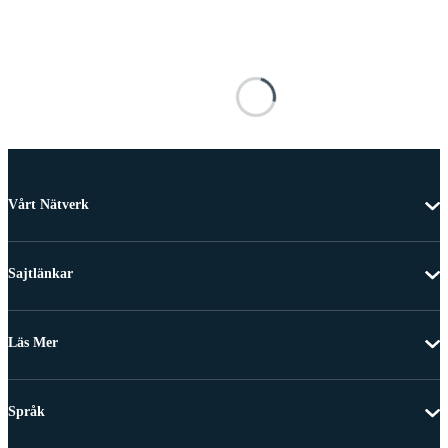
Vårt Nätverk
Sajtlänkar
Läs Mer
Språk