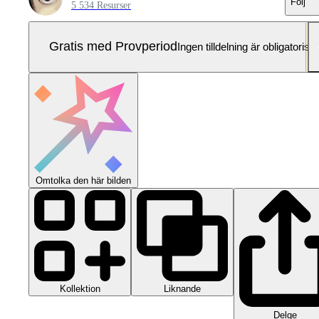
Följ
5 534 Resurser
Gratis med Provperiod
Ingen tilldelning är obligatorisk
Omtolka den här bilden
Kollektion
Liknande
Delge