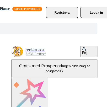
Planer
Registrera
Logga in
serkan avcı
Följ
6 636 Resurser
Gratis med Provperiod
Ingen tilldelning är
obligatorisk