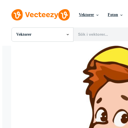
Vektorer
Foton
Vektorer
Alla Bilder
Foton
PNGs
PSDs
SVGs
Mallar
Vektorer
Videor
Rörlig grafik
Redaktionella Bilder
Redaktionella Evenemang